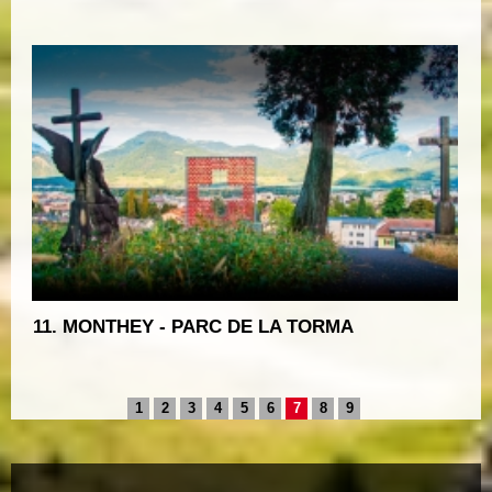
11. MONTHEY - PARC DE LA TORMA
1
2
3
4
5
6
7
8
9