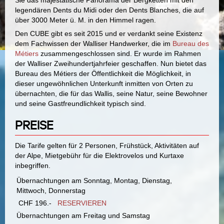
Sie das majestätische Panorama der Bergketten mit den
legendären Dents du Midi oder den Dents Blanches, die auf
über 3000 Meter ü. M. in den Himmel ragen.
Den CUBE gibt es seit 2015 und er verdankt seine Existenz
dem Fachwissen der Walliser Handwerker, die im
Bureau des
Métiers
zusammengeschlossen sind. Er wurde im Rahmen
der Walliser Zweihundertjahrfeier geschaffen. Nun bietet das
Bureau des Métiers der Öffentlichkeit die Möglichkeit, in
dieser ungewöhnlichen Unterkunft inmitten von Orten zu
übernachten, die für das Wallis, seine Natur, seine Bewohner
und seine Gastfreundlichkeit typisch sind.
PREISE
Die Tarife gelten für 2 Personen, Frühstück, Aktivitäten auf
der Alpe, Mietgebühr für die Elektrovelos und Kurtaxe
inbegriffen.
Übernachtungen am Sonntag, Montag, Dienstag,
Mittwoch, Donnerstag
CHF 196.-
RESERVIEREN
Übernachtungen am Freitag und Samstag